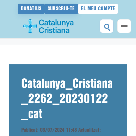
DONATIUS
SUBSCRIU-TE
EL MEU COMPTE
Vés
al
contingut
Catalunya_Cristiana
_2262_20230122
_cat
Publicat: 03/07/2024 11:48
Actualitzat: