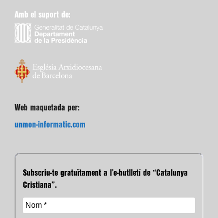
Amb el suport de:
Web maquetada per:
unmon-informatic.com
Subscriu-te gratuïtament a l’e-butlletí de “Catalunya
Cristiana”.