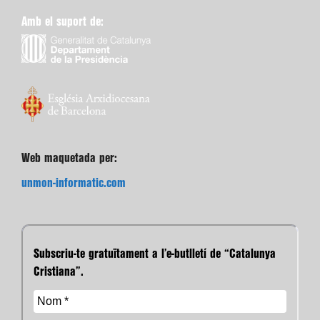
Amb el suport de:
Web maquetada per:
unmon-informatic.com
Subscriu-te gratuïtament a l’e-butlletí de “Catalunya
Cristiana”.