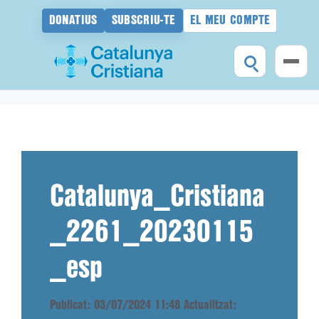
DONATIUS
SUBSCRIU-TE
EL MEU COMPTE
Vés
al
contingut
Catalunya_Cristiana
_2261_20230115
_esp
Publicat: 03/07/2024 11:48
Actualitzat: