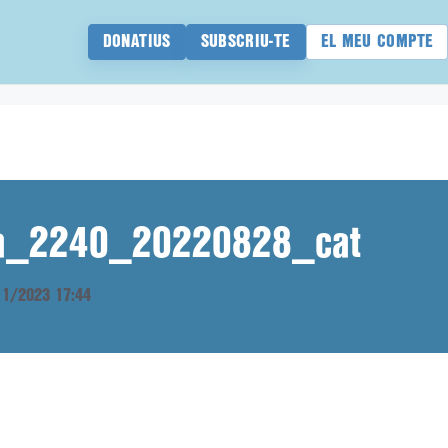
DONATIUS
SUBSCRIU-TE
EL MEU COMPTE
ana_2240_20220828_cat
/11/2023 17:44