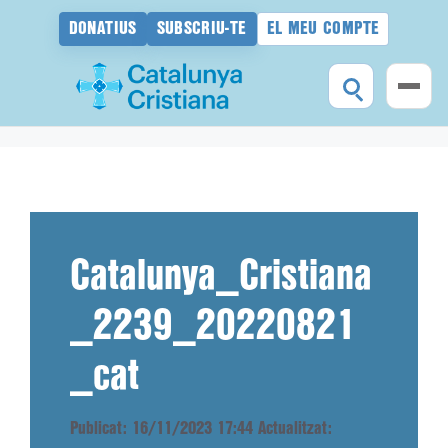
DONATIUS
SUBSCRIU-TE
EL MEU COMPTE
Vés
al
contingut
Catalunya_Cristiana
_2239_20220821
_cat
Publicat: 16/11/2023 17:44
Actualitzat: