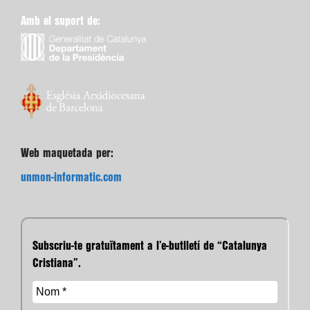
Amb el suport de:
Web maquetada per:
unmon-informatic.com
Subscriu-te gratuïtament a l’e-butlletí de “Catalunya
Cristiana”.