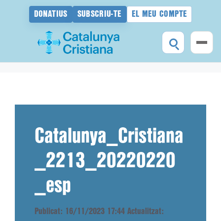
DONATIUS
SUBSCRIU-TE
EL MEU COMPTE
Vés
al
contingut
Catalunya_Cristiana
_2213_20220220
_esp
Publicat: 16/11/2023 17:44
Actualitzat: