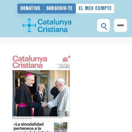
DONATIUS
SUBSCRIU-TE
EL MEU COMPTE
Vés
al
contingut