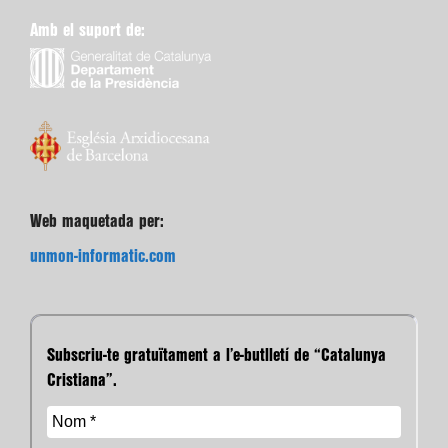
Amb el suport de:
Web maquetada per:
unmon-informatic.com
Subscriu-te gratuïtament a l’e-butlletí de “Catalunya
Cristiana”.