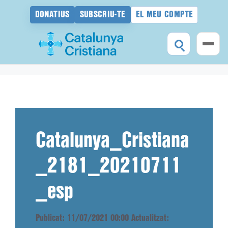
DONATIUS
SUBSCRIU-TE
EL MEU COMPTE
Vés
al
contingut
Catalunya_Cristiana
_2181_20210711
_esp
Publicat: 11/07/2021 00:00
Actualitzat: