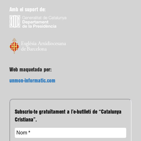
Amb el suport de:
Web maquetada per:
unmon-informatic.com
Subscriu-te gratuïtament a l’e-butlletí de “Catalunya
Cristiana”.