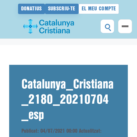
DONATIUS
SUBSCRIU-TE
EL MEU COMPTE
Vés
al
contingut
Catalunya_Cristiana
_2180_20210704
_esp
Publicat: 04/07/2021 00:00
Actualitzat: