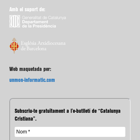
Amb el suport de:
Web maquetada per:
unmon-informatic.com
Subscriu-te gratuïtament a l’e-butlletí de “Catalunya
Cristiana”.