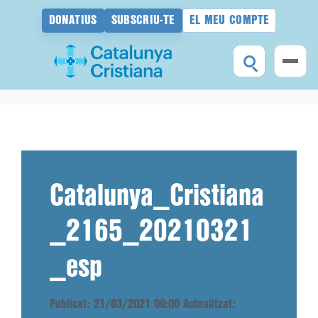
DONATIUS
SUBSCRIU-TE
EL MEU COMPTE
Vés
al
contingut
Catalunya_Cristiana
_2165_20210321
_esp
Publicat: 21/03/2021 00:00
Actualitzat: