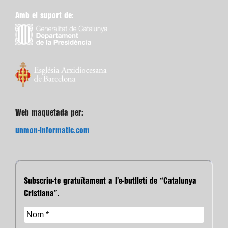
Amb el suport de:
Web maquetada per:
unmon-informatic.com
Subscriu-te gratuïtament a l’e-butlletí de “Catalunya
Cristiana”.