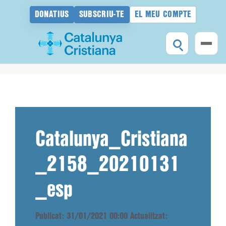
DONATIUS
SUBSCRIU-TE
EL MEU COMPTE
Vés
al
contingut
Catalunya_Cristiana
_2158_20210131
_esp
Publicat: 31/01/2021 00:00
Actualitzat: