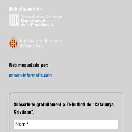
Amb el suport de:
Web maquetada per:
unmon-informatic.com
Subscriu-te gratuïtament a l’e-butlletí de “Catalunya
Cristiana”.