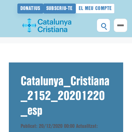
DONATIUS
SUBSCRIU-TE
EL MEU COMPTE
Vés
al
contingut
Catalunya_Cristiana
_2152_20201220
_esp
Publicat: 20/12/2020 00:00
Actualitzat: