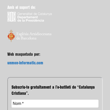
Amb el suport de:
Web maquetada per:
unmon-informatic.com
Subscriu-te gratuïtament a l’e-butlletí de “Catalunya
Cristiana”.