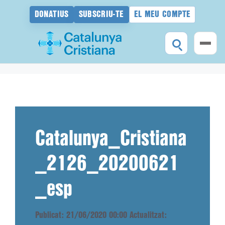
DONATIUS
SUBSCRIU-TE
EL MEU COMPTE
Vés
al
contingut
Catalunya_Cristiana
_2126_20200621
_esp
Publicat: 21/06/2020 00:00
Actualitzat: