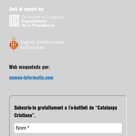
Amb el suport de:
Web maquetada per:
unmon-informatic.com
Subscriu-te gratuïtament a l’e-butlletí de “Catalunya
Cristiana”.