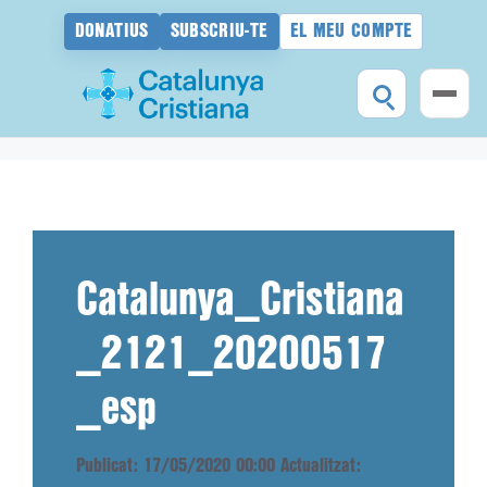
DONATIUS
SUBSCRIU-TE
EL MEU COMPTE
Vés
al
contingut
Catalunya_Cristiana
_2121_20200517
_esp
Publicat: 17/05/2020 00:00
Actualitzat: