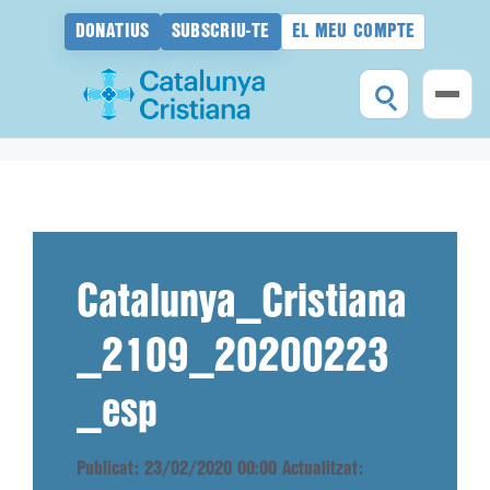
DONATIUS
SUBSCRIU-TE
EL MEU COMPTE
Vés
al
contingut
Catalunya_Cristiana
_2109_20200223
_esp
Publicat: 23/02/2020 00:00
Actualitzat: