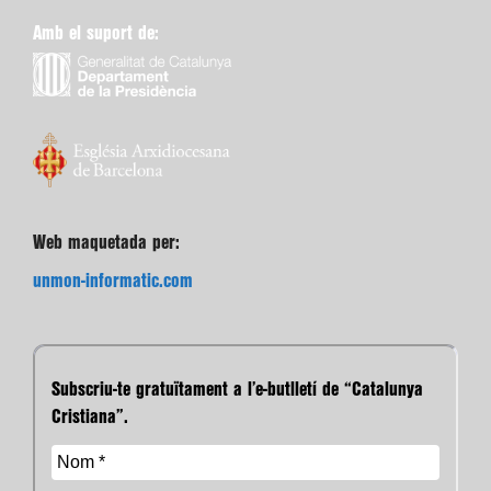
Amb el suport de:
Web maquetada per:
unmon-informatic.com
Subscriu-te gratuïtament a l’e-butlletí de “Catalunya
Cristiana”.