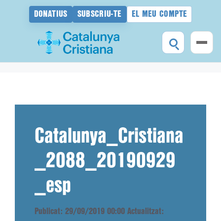
DONATIUS
SUBSCRIU-TE
EL MEU COMPTE
Vés
al
contingut
Catalunya_Cristiana
_2088_20190929
_esp
Publicat: 29/09/2019 00:00
Actualitzat: