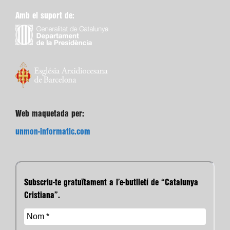
Amb el suport de:
Web maquetada per:
unmon-informatic.com
Subscriu-te gratuïtament a l’e-butlletí de “Catalunya
Cristiana”.