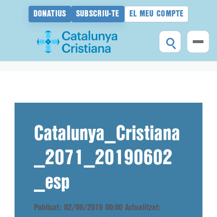
DONATIUS
SUBSCRIU-TE
EL MEU COMPTE
Vés
al
contingut
Catalunya_Cristiana
_2071_20190602
_esp
Publicat: 02/06/2019 00:00
Actualitzat: