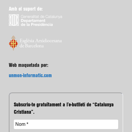
Amb el suport de:
Web maquetada per:
unmon-informatic.com
Subscriu-te gratuïtament a l’e-butlletí de “Catalunya
Cristiana”.