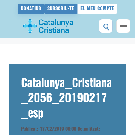
DONATIUS
SUBSCRIU-TE
EL MEU COMPTE
Vés
al
contingut
Catalunya_Cristiana
_2056_20190217
_esp
Publicat: 17/02/2019 00:00
Actualitzat: