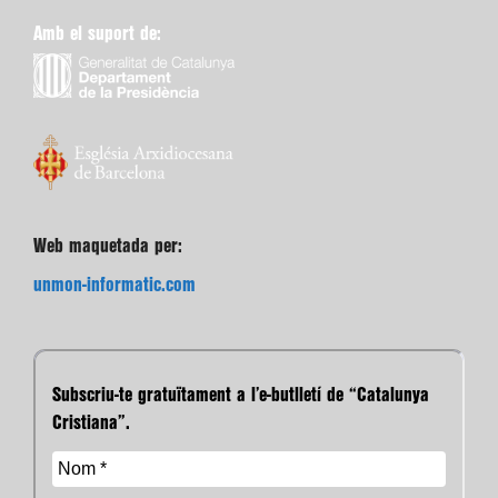
Amb el suport de:
Web maquetada per:
unmon-informatic.com
Subscriu-te gratuïtament a l’e-butlletí de “Catalunya
Cristiana”.