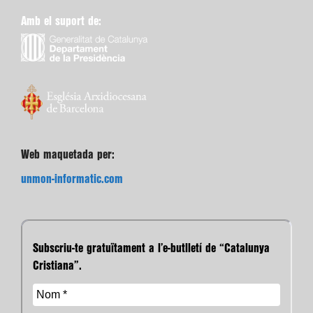
Amb el suport de:
Web maquetada per:
unmon-informatic.com
Subscriu-te gratuïtament a l’e-butlletí de “Catalunya
Cristiana”.