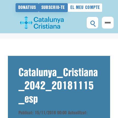
DONATIUS
SUBSCRIU-TE
EL MEU COMPTE
Vés
al
contingut
Catalunya_Cristiana
_2042_20181115
_esp
Publicat: 15/11/2018 00:00
Actualitzat: