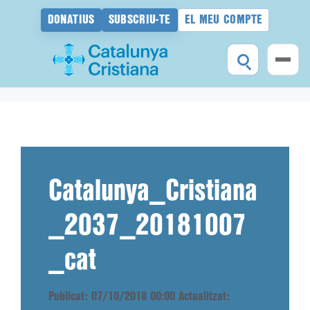
DONATIUS
SUBSCRIU-TE
EL MEU COMPTE
Vés
al
contingut
Catalunya_Cristiana
_2037_20181007
_cat
Publicat: 07/10/2018 00:00
Actualitzat: