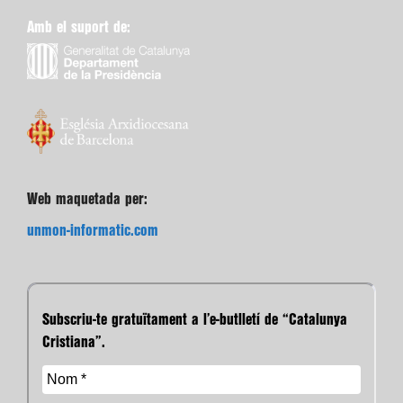
Amb el suport de:
Web maquetada per:
unmon-informatic.com
Subscriu-te gratuïtament a l’e-butlletí de “Catalunya
Cristiana”.