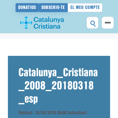
DONATIUS
SUBSCRIU-TE
EL MEU COMPTE
Vés
al
contingut
Catalunya_Cristiana
_2008_20180318
_esp
Publicat: 18/03/2018 00:00
Actualitzat: