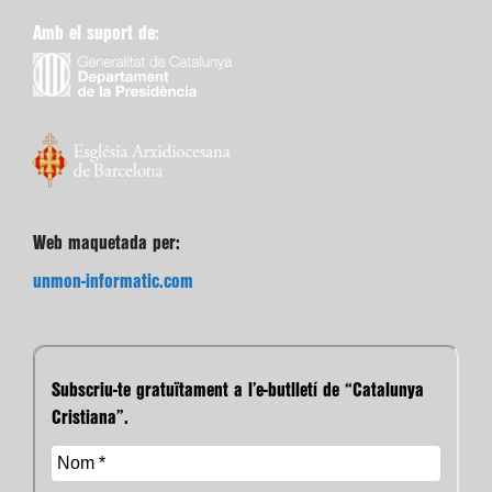
Amb el suport de:
Web maquetada per:
unmon-informatic.com
Subscriu-te gratuïtament a l’e-butlletí de “Catalunya
Cristiana”.