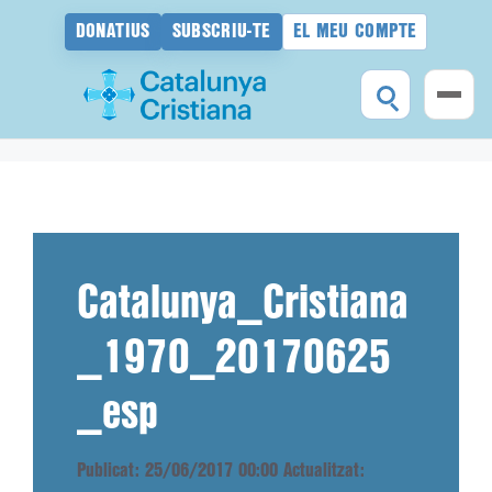
DONATIUS
SUBSCRIU-TE
EL MEU COMPTE
Vés
al
contingut
Catalunya_Cristiana
_1970_20170625
_esp
Publicat: 25/06/2017 00:00
Actualitzat: