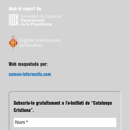
Amb el suport de:
Web maquetada per:
unmon-informatic.com
Subscriu-te gratuïtament a l’e-butlletí de “Catalunya
Cristiana”.