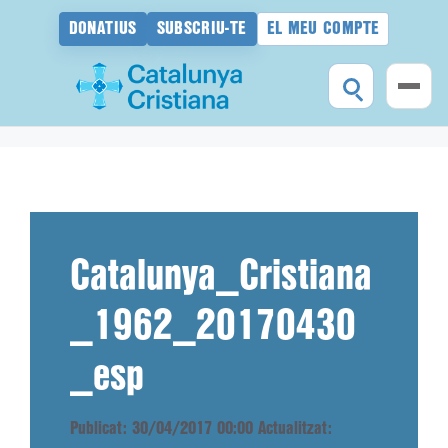
DONATIUS
SUBSCRIU-TE
EL MEU COMPTE
Vés
al
contingut
Catalunya_Cristiana
_1962_20170430
_esp
Publicat: 30/04/2017 00:00
Actualitzat: