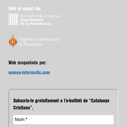
Amb el suport de:
Web maquetada per:
unmon-informatic.com
Subscriu-te gratuïtament a l’e-butlletí de “Catalunya
Cristiana”.