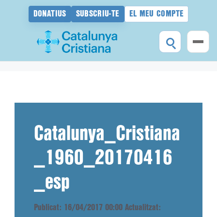
DONATIUS
SUBSCRIU-TE
EL MEU COMPTE
Vés
al
contingut
Catalunya_Cristiana
_1960_20170416
_esp
Publicat: 16/04/2017 00:00
Actualitzat: