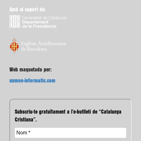
Amb el suport de:
Web maquetada per:
unmon-informatic.com
Subscriu-te gratuïtament a l’e-butlletí de “Catalunya
Cristiana”.