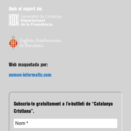
Amb el suport de:
Web maquetada per:
unmon-informatic.com
Subscriu-te gratuïtament a l’e-butlletí de “Catalunya
Cristiana”.