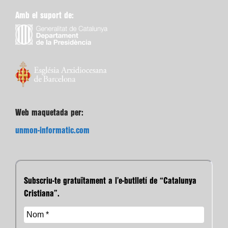
Amb el suport de:
Web maquetada per:
unmon-informatic.com
Subscriu-te gratuïtament a l’e-butlletí de “Catalunya
Cristiana”.