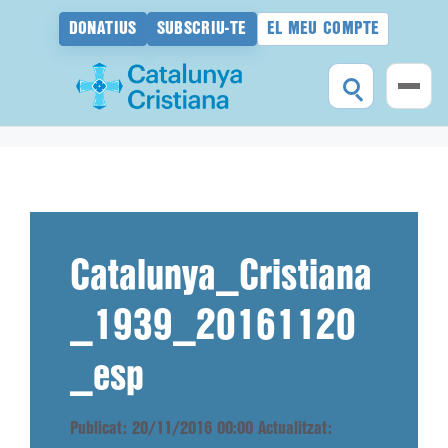
DONATIUS
SUBSCRIU-TE
EL MEU COMPTE
Vés
al
contingut
Catalunya_Cristiana
_1939_20161120
_esp
Publicat: 20/11/2016 00:00
Actualitzat: