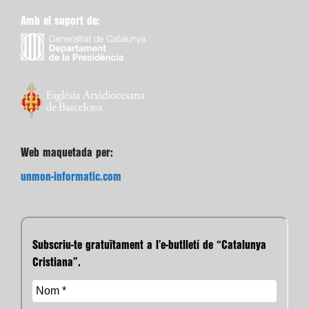
Amb el suport de:
Web maquetada per:
unmon-informatic.com
Subscriu-te gratuïtament a l’e-butlletí de “Catalunya
Cristiana”.