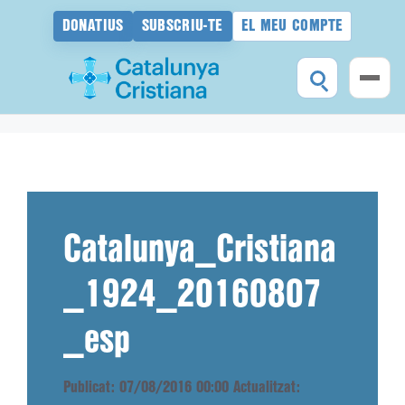
DONATIUS
SUBSCRIU-TE
EL MEU COMPTE
Vés
al
contingut
Catalunya_Cristiana
_1924_20160807
_esp
Publicat: 07/08/2016 00:00
Actualitzat: