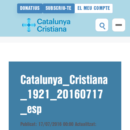
DONATIUS
SUBSCRIU-TE
EL MEU COMPTE
Vés
al
contingut
Catalunya_Cristiana
_1921_20160717
_esp
Publicat: 17/07/2016 00:00
Actualitzat: