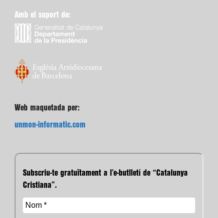
Amb el suport de:
Web maquetada per:
unmon-informatic.com
Subscriu-te gratuïtament a l’e-butlletí de “Catalunya
Cristiana”.