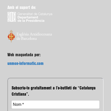
Amb el suport de:
Web maquetada per:
unmon-informatic.com
Subscriu-te gratuïtament a l’e-butlletí de “Catalunya
Cristiana”.