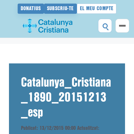
DONATIUS
SUBSCRIU-TE
EL MEU COMPTE
Vés
al
contingut
Catalunya_Cristiana
_1890_20151213
_esp
Publicat: 13/12/2015 00:00
Actualitzat: