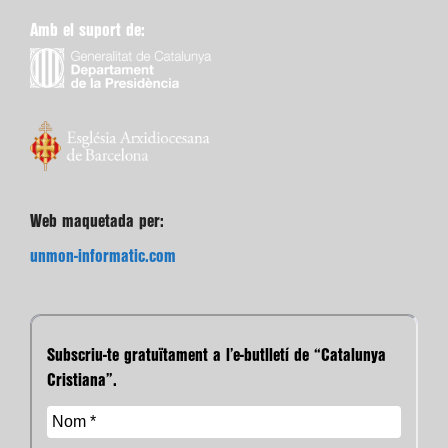
Amb el suport de:
Web maquetada per:
unmon-informatic.com
Subscriu-te gratuïtament a l’e-butlletí de “Catalunya
Cristiana”.