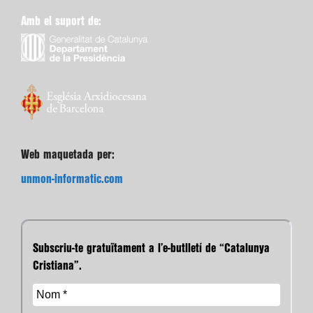
Amb el suport de:
Web maquetada per:
unmon-informatic.com
Subscriu-te gratuïtament a l’e-butlletí de “Catalunya
Cristiana”.