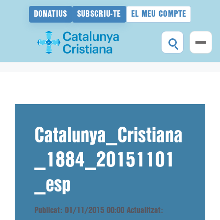
DONATIUS
SUBSCRIU-TE
EL MEU COMPTE
Vés
al
contingut
Catalunya_Cristiana
_1884_20151101
_esp
Publicat: 01/11/2015 00:00
Actualitzat: