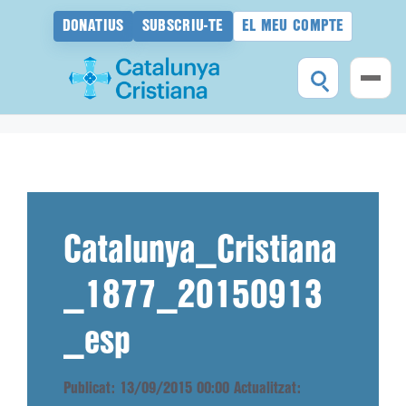
DONATIUS
SUBSCRIU-TE
EL MEU COMPTE
Vés
al
contingut
Catalunya_Cristiana
_1877_20150913
_esp
Publicat: 13/09/2015 00:00
Actualitzat: