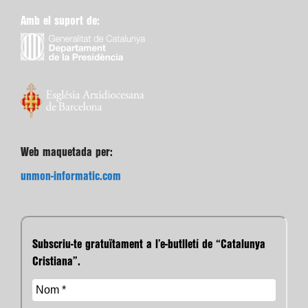
Amb el suport de:
Web maquetada per:
unmon-informatic.com
Subscriu-te gratuïtament a l’e-butlletí de “Catalunya
Cristiana”.