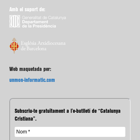
Amb el suport de:
Web maquetada per:
unmon-informatic.com
Subscriu-te gratuïtament a l’e-butlletí de “Catalunya
Cristiana”.