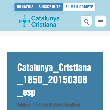
DONATIUS
SUBSCRIU-TE
EL MEU COMPTE
Vés
al
contingut
Catalunya_Cristiana
_1850_20150308
_esp
Publicat: 08/03/2015 00:00
Actualitzat: