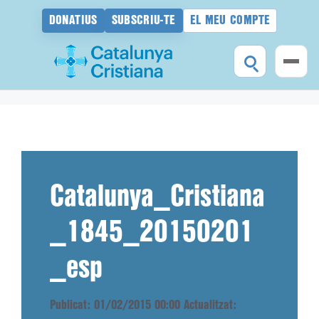
DONATIUS
SUBSCRIU-TE
EL MEU COMPTE
Vés
al
contingut
Catalunya_Cristiana
_1845_20150201
_esp
Publicat: 01/02/2015 00:00
Actualitzat: