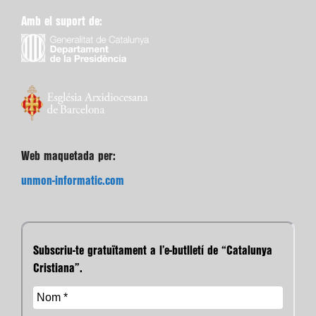
Amb el suport de:
Web maquetada per:
unmon-informatic.com
Subscriu-te gratuïtament a l’e-butlletí de “Catalunya
Cristiana”.