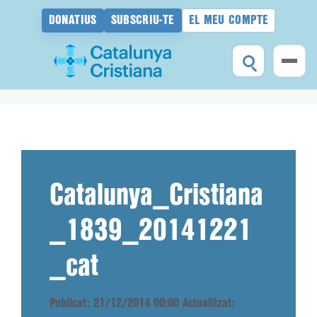
DONATIUS
SUBSCRIU-TE
EL MEU COMPTE
Vés
al
contingut
Catalunya_Cristiana
_1839_20141221
_cat
Publicat: 21/12/2014 00:00
Actualitzat: