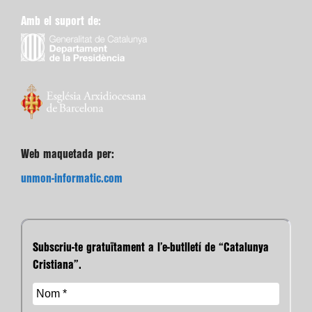
Amb el suport de:
Web maquetada per:
unmon-informatic.com
Subscriu-te gratuïtament a l’e-butlletí de “Catalunya
Cristiana”.