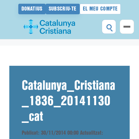
DONATIUS
SUBSCRIU-TE
EL MEU COMPTE
Vés
al
contingut
Catalunya_Cristiana
_1836_20141130
_cat
Publicat: 30/11/2014 00:00
Actualitzat: