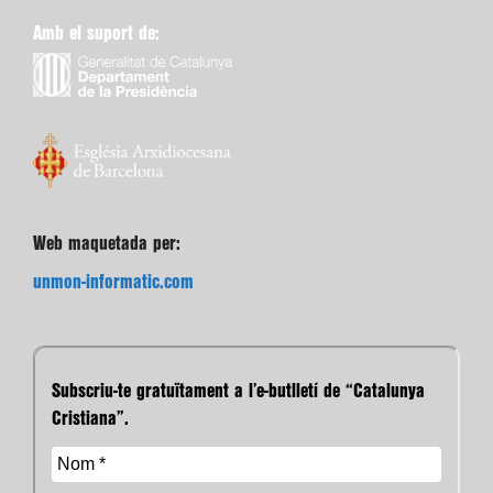
Amb el suport de:
Web maquetada per:
unmon-informatic.com
Subscriu-te gratuïtament a l’e-butlletí de “Catalunya
Cristiana”.