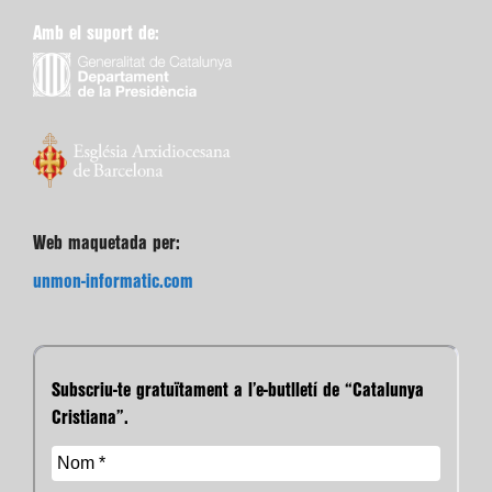
Amb el suport de:
Web maquetada per:
unmon-informatic.com
Subscriu-te gratuïtament a l’e-butlletí de “Catalunya
Cristiana”.