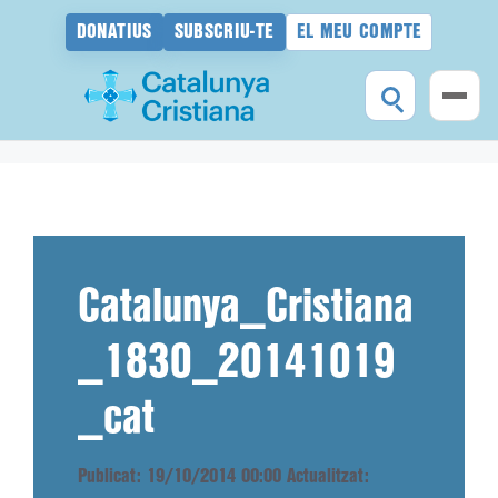
DONATIUS
SUBSCRIU-TE
EL MEU COMPTE
Vés
al
contingut
Catalunya_Cristiana
_1830_20141019
_cat
Publicat: 19/10/2014 00:00
Actualitzat: