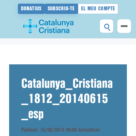
DONATIUS
SUBSCRIU-TE
EL MEU COMPTE
Vés
al
contingut
Catalunya_Cristiana
_1812_20140615
_esp
Publicat: 15/06/2014 00:00
Actualitzat: