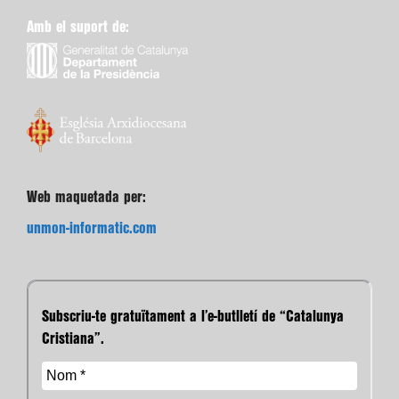
Amb el suport de:
Web maquetada per:
unmon-informatic.com
Subscriu-te gratuïtament a l’e-butlletí de “Catalunya
Cristiana”.