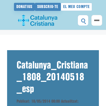
DONATIUS
SUBSCRIU-TE
EL MEU COMPTE
Vés
al
contingut
Catalunya_Cristiana
_1808_20140518
_esp
Publicat: 18/05/2014 00:00
Actualitzat: