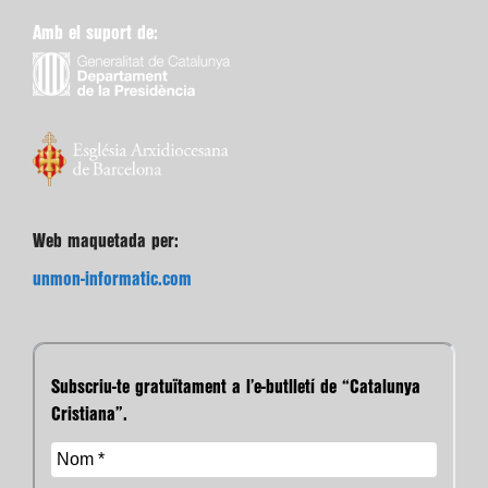
Amb el suport de:
Web maquetada per:
unmon-informatic.com
Subscriu-te gratuïtament a l’e-butlletí de “Catalunya
Cristiana”.