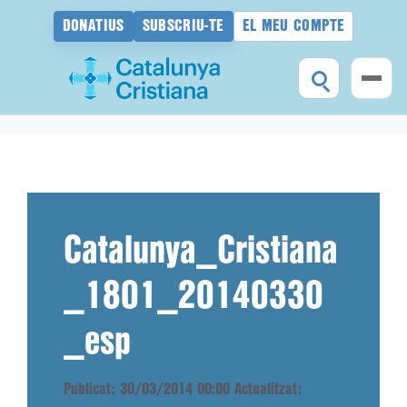
DONATIUS
SUBSCRIU-TE
EL MEU COMPTE
Vés
al
contingut
Catalunya_Cristiana
_1801_20140330
_esp
Publicat: 30/03/2014 00:00
Actualitzat: