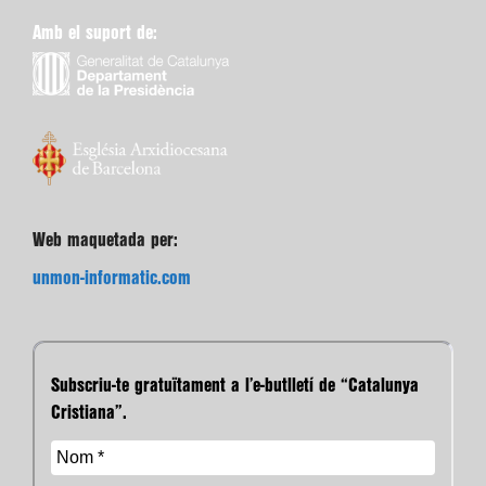
Amb el suport de:
Web maquetada per:
unmon-informatic.com
Subscriu-te gratuïtament a l’e-butlletí de “Catalunya
Cristiana”.