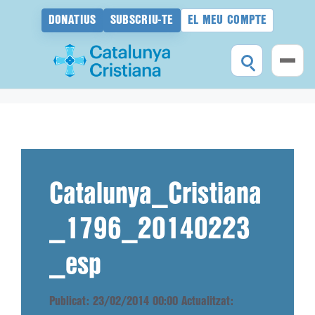
DONATIUS
SUBSCRIU-TE
EL MEU COMPTE
Vés
al
contingut
Catalunya_Cristiana
_1796_20140223
_esp
Publicat: 23/02/2014 00:00
Actualitzat: