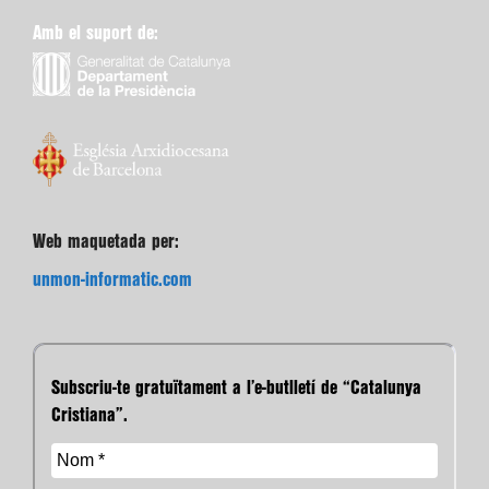
Amb el suport de:
Web maquetada per:
unmon-informatic.com
Subscriu-te gratuïtament a l’e-butlletí de “Catalunya
Cristiana”.