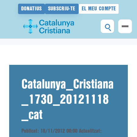
DONATIUS
SUBSCRIU-TE
EL MEU COMPTE
Vés
al
contingut
Catalunya_Cristiana
_1730_20121118
_cat
Publicat: 18/11/2012 00:00
Actualitzat: