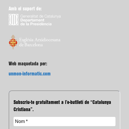
Amb el suport de:
Web maquetada per:
unmon-informatic.com
Subscriu-te gratuïtament a l’e-butlletí de “Catalunya
Cristiana”.