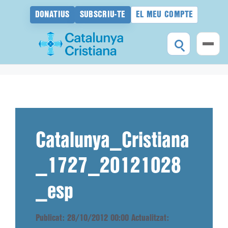
DONATIUS
SUBSCRIU-TE
EL MEU COMPTE
Vés
al
contingut
Catalunya_Cristiana
_1727_20121028
_esp
Publicat: 28/10/2012 00:00
Actualitzat: