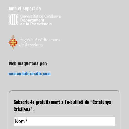
Amb el suport de:
Web maquetada per:
unmon-informatic.com
Subscriu-te gratuïtament a l’e-butlletí de “Catalunya
Cristiana”.