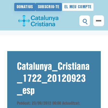
DONATIUS
SUBSCRIU-TE
EL MEU COMPTE
Vés
al
contingut
Catalunya_Cristiana
_1722_20120923
_esp
Publicat: 23/09/2012 00:00
Actualitzat: