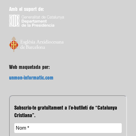
Amb el suport de:
Web maquetada per:
unmon-informatic.com
Subscriu-te gratuïtament a l’e-butlletí de “Catalunya
Cristiana”.