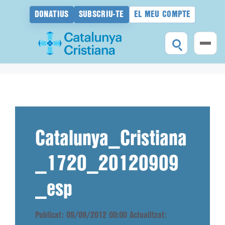
DONATIUS
SUBSCRIU-TE
EL MEU COMPTE
Vés
al
contingut
Catalunya_Cristiana
_1720_20120909
_esp
Publicat: 09/09/2012 00:00
Actualitzat: