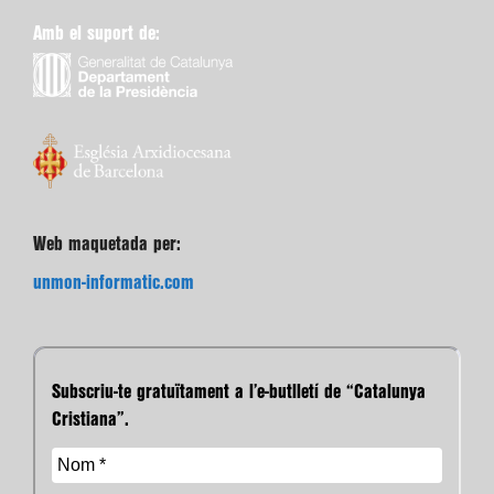
Amb el suport de:
Web maquetada per:
unmon-informatic.com
Subscriu-te gratuïtament a l’e-butlletí de “Catalunya
Cristiana”.