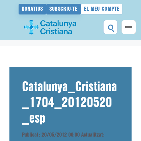
DONATIUS
SUBSCRIU-TE
EL MEU COMPTE
Vés
al
contingut
Catalunya_Cristiana
_1704_20120520
_esp
Publicat: 20/05/2012 00:00
Actualitzat: