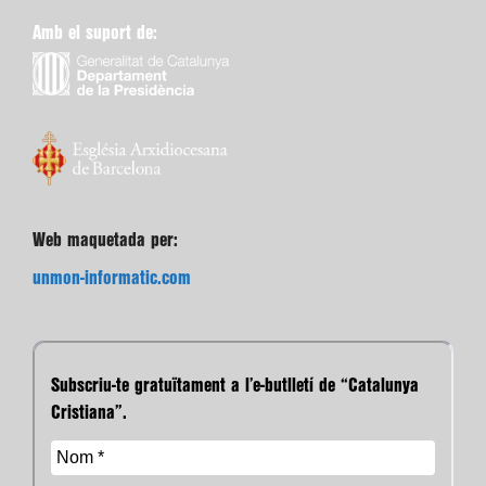
Amb el suport de:
Web maquetada per:
unmon-informatic.com
Subscriu-te gratuïtament a l’e-butlletí de “Catalunya
Cristiana”.