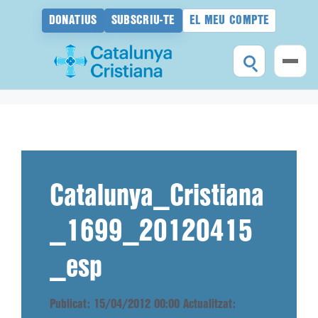
DONATIUS
SUBSCRIU-TE
EL MEU COMPTE
Vés
al
contingut
Catalunya_Cristiana
_1699_20120415
_esp
Publicat: 15/04/2012 00:00
Actualitzat: