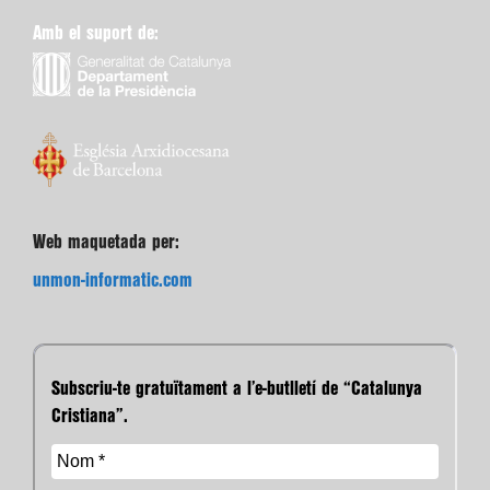
Amb el suport de:
Web maquetada per:
unmon-informatic.com
Subscriu-te gratuïtament a l’e-butlletí de “Catalunya
Cristiana”.