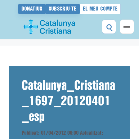
DONATIUS
SUBSCRIU-TE
EL MEU COMPTE
Vés
al
contingut
Catalunya_Cristiana
_1697_20120401
_esp
Publicat: 01/04/2012 00:00
Actualitzat: