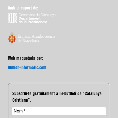
Amb el suport de:
Web maquetada per:
unmon-informatic.com
Subscriu-te gratuïtament a l’e-butlletí de “Catalunya
Cristiana”.