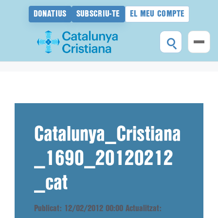
DONATIUS
SUBSCRIU-TE
EL MEU COMPTE
Vés
al
contingut
Catalunya_Cristiana
_1690_20120212
_cat
Publicat: 12/02/2012 00:00
Actualitzat: