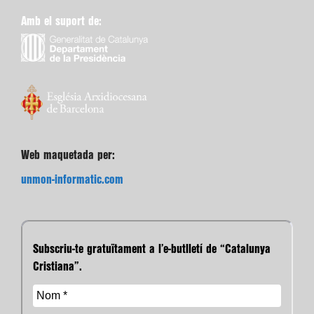
Amb el suport de:
Web maquetada per:
unmon-informatic.com
Subscriu-te gratuïtament a l’e-butlletí de “Catalunya
Cristiana”.