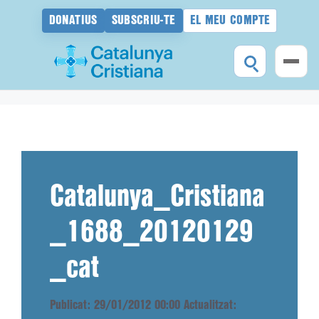
DONATIUS
SUBSCRIU-TE
EL MEU COMPTE
Vés
al
contingut
Catalunya_Cristiana
_1688_20120129
_cat
Publicat: 29/01/2012 00:00
Actualitzat: