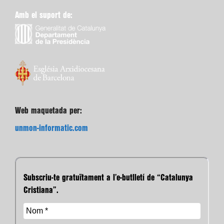
Amb el suport de:
Web maquetada per:
unmon-informatic.com
Subscriu-te gratuïtament a l’e-butlletí de “Catalunya
Cristiana”.