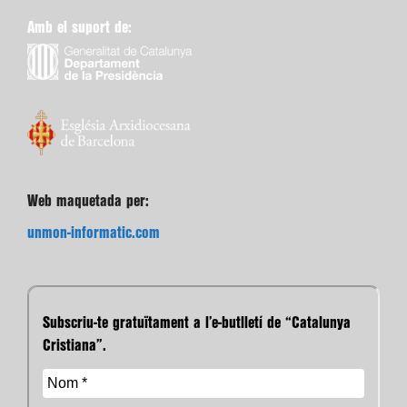
Amb el suport de:
Web maquetada per:
unmon-informatic.com
Subscriu-te gratuïtament a l’e-butlletí de “Catalunya
Cristiana”.