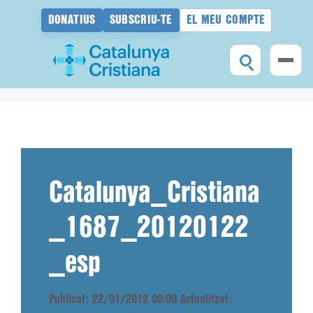
DONATIUS
SUBSCRIU-TE
EL MEU COMPTE
Vés
al
contingut
Catalunya_Cristiana
_1687_20120122
_esp
Publicat: 22/01/2012 00:00
Actualitzat: